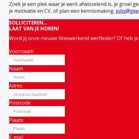
Zoek je een plek waar je werk afwisselend is, je groei 
je motivatie en CV, of plan een kennismaking.
jobs@geen
SOLLICITEREN...
LAAT VAN JE HOREN!
Word jij onze nieuwe Meewerkend werfleider? Of heb je
Voornaam
Naam
Adres
Postcode
Plaats
E-mail