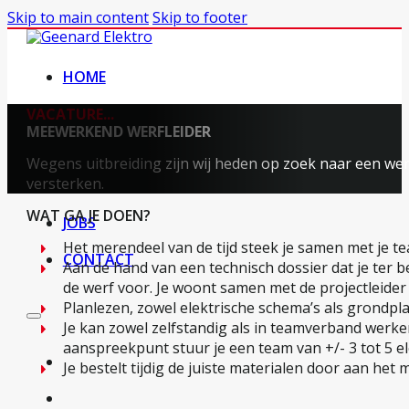
Skip to main content
Skip to footer
HOME
OVER ONS
VACATURE...
MEEWERKEND WERFLEIDER
ONZE DIENSTEN
Wegens uitbreiding zijn wij heden op zoek naar een werf
versterken.
REALISATIES
WAT GA JE DOEN?
JOBS
Het merendeel van de tijd steek je samen met je
CONTACT
Aan de hand van een technisch dossier dat je ter b
de werf voor. Je woont samen met de projectleider
Planlezen, zowel elektrische schema’s als grondpla
Je kan zowel zelfstandig als in teamverband werken.
aanspreekpunt stuur je een team van +/- 3 tot 5 el
Je bestelt tijdig de juiste materialen door aan het 